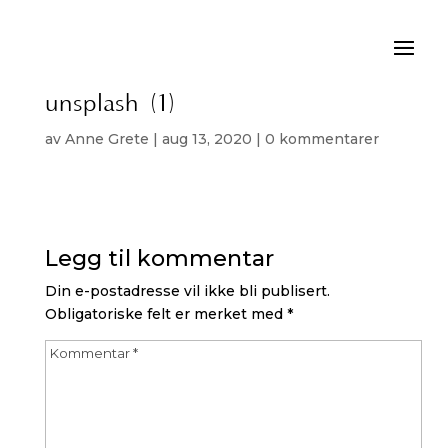
dimitri-de-vries-iKjU9yHTEg0-
unsplash (1)
av
Anne Grete
|
aug 13, 2020
|
0 kommentarer
Legg til kommentar
Din e-postadresse vil ikke bli publisert.
Obligatoriske felt er merket med
*