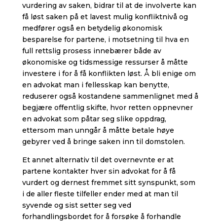
vurdering av saken, bidrar til at de involverte kan
få løst saken på et lavest mulig konfliktnivå og
medfører også en betydelig økonomisk
besparelse for partene, i motsetning til hva en
full rettslig prosess innebærer både av
økonomiske og tidsmessige ressurser å måtte
investere i for å få konflikten løst. Å bli enige om
en advokat man i fellesskap kan benytte,
reduserer også kostandene sammenlignet med å
begjære offentlig skifte, hvor retten oppnevner
en advokat som påtar seg slike oppdrag,
ettersom man unngår å måtte betale høye
gebyrer ved å bringe saken inn til domstolen.
Et annet alternativ til det overnevnte er at
partene kontakter hver sin advokat for å få
vurdert og dernest fremmet sitt synspunkt, som
i de aller fleste tilfeller ender med at man til
syvende og sist setter seg ved
forhandlingsbordet for å forsøke å forhandle