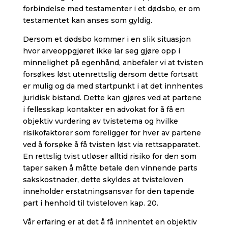
forbindelse med testamenter i et dødsbo, er om
testamentet kan anses som gyldig.
Dersom et dødsbo kommer i en slik situasjon
hvor arveoppgjøret ikke lar seg gjøre opp i
minnelighet på egenhånd, anbefaler vi at tvisten
forsøkes løst utenrettslig dersom dette fortsatt
er mulig og da med startpunkt i at det innhentes
juridisk bistand. Dette kan gjøres ved at partene
i fellesskap kontakter en advokat for å få en
objektiv vurdering av tvistetema og hvilke
risikofaktorer som foreligger for hver av partene
ved å forsøke å få tvisten løst via rettsapparatet.
En rettslig tvist utløser alltid risiko for den som
taper saken å måtte betale den vinnende parts
sakskostnader, dette skyldes at tvisteloven
inneholder erstatningsansvar for den tapende
part i henhold til tvisteloven kap. 20.
Vår erfaring er at det å få innhentet en objektiv