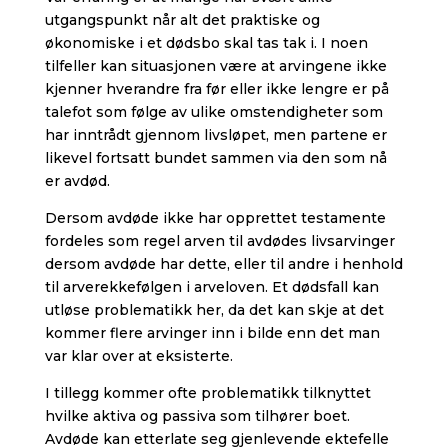
utgangspunkt når alt det praktiske og
økonomiske i et dødsbo skal tas tak i. I noen
tilfeller kan situasjonen være at arvingene ikke
kjenner hverandre fra før eller ikke lengre er på
talefot som følge av ulike omstendigheter som
har inntrådt gjennom livsløpet, men partene er
likevel fortsatt bundet sammen via den som nå
er avdød.
Dersom avdøde ikke har opprettet testamente
fordeles som regel arven til avdødes livsarvinger
dersom avdøde har dette, eller til andre i henhold
til arverekkefølgen i arveloven. Et dødsfall kan
utløse problematikk her, da det kan skje at det
kommer flere arvinger inn i bilde enn det man
var klar over at eksisterte.
I tillegg kommer ofte problematikk tilknyttet
hvilke aktiva og passiva som tilhører boet.
Avdøde kan etterlate seg gjenlevende ektefelle