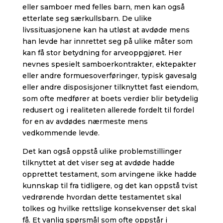
eller samboer med felles barn, men kan også
etterlate seg særkullsbarn. De ulike
livssituasjonene kan ha utløst at avdøde mens
han levde har innrettet seg på ulike måter som
kan få stor betydning for arveoppgjøret. Her
nevnes spesielt samboerkontrakter, ektepakter
eller andre formuesoverføringer, typisk gavesalg
eller andre disposisjoner tilknyttet fast eiendom,
som ofte medfører at boets verdier blir betydelig
redusert og i realiteten allerede fordelt til fordel
for en av avdødes nærmeste mens
vedkommende levde.
Det kan også oppstå ulike problemstillinger
tilknyttet at det viser seg at avdøde hadde
opprettet testament, som arvingene ikke hadde
kunnskap til fra tidligere, og det kan oppstå tvist
vedrørende hvordan dette testamentet skal
tolkes og hvilke rettslige konsekvenser det skal
få. Et vanlig spørsmål som ofte oppstår i