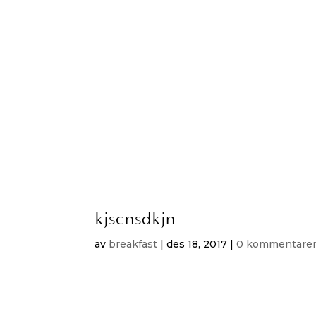
kjscnsdkjn
av
breakfast
|
des 18, 2017
|
0 kommentare