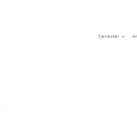
Tjenester
Ar
r