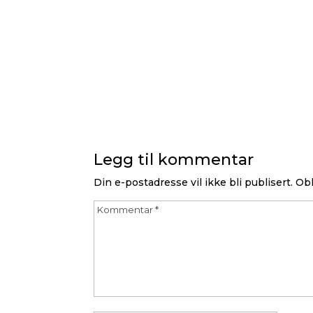
kjscnaskjnx
av
breakfast
|
des 18, 2017
|
0 kommentare
Legg til kommentar
Din e-postadresse vil ikke bli publisert.
Obl